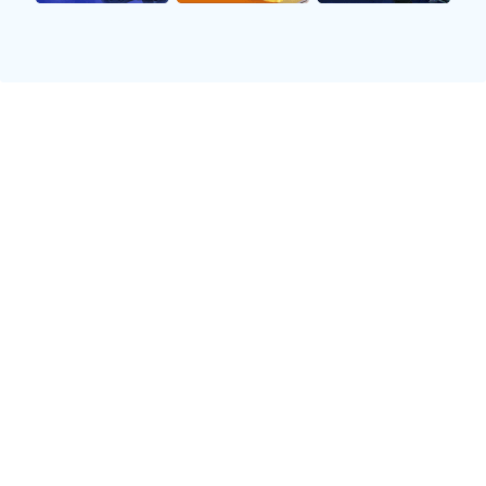
此外，专业赛事如五人制足球也设定了一系
列更具体的规范。例如，一般来说，五人制
足球场地应当保持在长40米、宽20米左
右，以便于快速攻防转换。这种相对较小的
场地设置促进了球员间更紧密的配合以及更
高频率的射门机会。
因此，不同形式与等级的室内足球赛都需依
据以上规定来选择合适规模的场地，以最大
程度上发挥运动员们的竞技水平并保证赛事
顺利进行。
2、场地设计的重要
性
除了面积规格外，室内足球场地设计还包括
多项重要元素，如草坪材料、灯光配置以及
观众席布局等。采用优质的人造草坪可以降
低受伤风险，同时提高球速，为比赛增添观